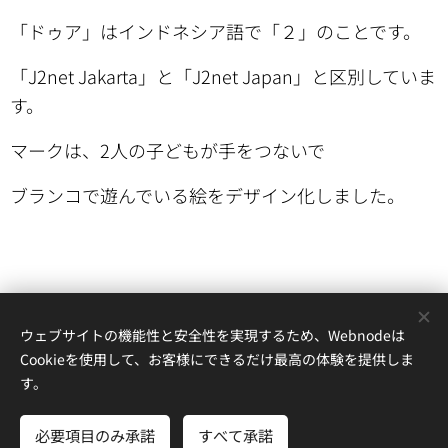
「ドゥア」はインドネシア語で「２」のことです。
「J2net Jakarta」と「J2net Japan」と区別していま
す。
マークは、2人の子どもが手をつないで
ブランコで遊んでいる絵をデザイン化しました。
ウェブサイトの機能性と安全性を実現するため、Webnodeは
Cookieを使用して、お客様にできるだけ最高の体験を提供しま
ジャカルタ・ジャパン・ネットワーク
す。
jakarta.japan.network@gmail.com
必要項目のみ承諾
すべて承諾
Powered by
Webnode
Cookie
さあ、はじめよう
無料でホームページを作成しよう！